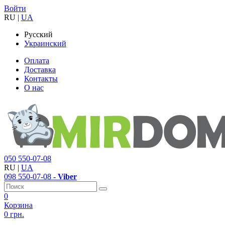
Войти
RU
|
UA
Русский
Украинский
Оплата
Доставка
Контакты
О нас
050
550-07-08
RU
|
UA
098
550-07-08
- Viber
0
Корзина
0 грн.