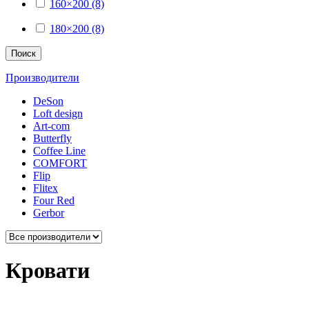
160×200 (8)
180×200 (8)
Поиск
Производители
DeSon
Loft design
Art-com
Butterfly
Coffee Line
COMFORT
Flip
Flitex
Four Red
Gerbor
Кровати