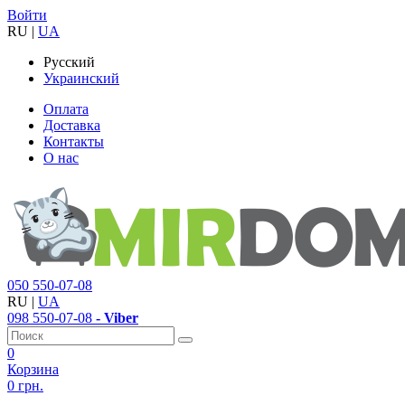
Войти
RU
|
UA
Русский
Украинский
Оплата
Доставка
Контакты
О нас
050
550-07-08
RU
|
UA
098
550-07-08
- Viber
0
Корзина
0 грн.