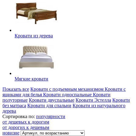
Кровати из дерева
Мягкие кровати
Показать все
Кровати с подъемным механизмом
Кровати с
ящиками для белья
Кровати односпальные
Кровати
полуторные
Кровати двуспальные
Кровати Эстелла
Кровати
без матраса
Кровати для спальни
Кровати из натурального
дерева
Сортировка по:
популярности
от дешевых к дорогим
от дорогих к дешевым
новизне