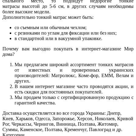
спального место, то подойдут
недорогие тонкие
матрасы
высотой до 5-6 см, в других случаям необходимы
более высокие модели.
Дополнительно тонкий матрас может быть:
со съемным или обычным чехлом;
с резинками по углам для фиксации или без них;
в стандартной или в вакуумной упаковке.
Почему вам выгодно покупать в интернет-магазине Мир
дома?
Мы предлагаем широкий ассортимент тонких матрасов
от известных и проверенных украинских
производителей: Матролюкс, Коме-фор, ЕММ, Велам и
других.
В нашем интернет магазине часто проводятся акции, и
есть скидки для постоянных покупателей.
Мы продаем только с сертифицированную продукцию с
гарантией качества.
Доставка осуществляется во все города Украины: Днепр,
Киев, Харьков, Одесса, Запорожье, Херсон, Николаев, Кривой
Рог, Черкассы, Чернигов, Винница, Полтава, Житомир,
Суммы, Каменское, Полтава, Кременчуг, Павлоград и др.
Категории