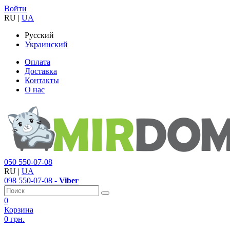
Войти
RU
|
UA
Русский
Украинский
Оплата
Доставка
Контакты
О нас
050
550-07-08
RU
|
UA
098
550-07-08
- Viber
0
Корзина
0 грн.