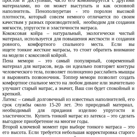
простой и доступный, часто его комбинируется с другими
материалами, но он может выступать и как основной
наполнитель. Пенополиуретан - это поролон высокой
плотности, который совсем немного отличается по своим
качествам у разных производителей, необходим для создания
мягкости, упругости и эластичности матраса.
Кококсовая койра – натуральный, экологически чистый
материал, используется для повышения жесткости и создания
ровного, комфортного спального места. Если вы
ищете
тонкие жесткие матрасы
, то стоит обратить внимание
на модели с кокосовой койрой.
Пена мемори – это самый популярный, современный
материал для матрасов, ведь он идеально повторяет контуры
человеческого тела, позволяет полноценно расслабить мышцы
и выровнять позвоночник.
Топпер мемори
позволит создать
комфортное спальное место на любом диване или значительно
улучшит старый матрас, а значит, Ваш сон будет спокойный и
крепкий.
Латекс – самый долговечный из известных наполнителей, его
срок службы около 15-20 лет. Это природный материал,
необходимый для придания изделию упругости и
эластичности.
Купить тонкий матрас
из латекса – это сделать
выгодное приобретение на многие годы.
Второй ключевой момент при выборе тонкого матраса – это
его высота. Если требуется небольшая корректировка старого