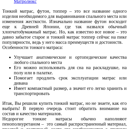
Матролюкс
Тонкий матрас, футон, топпер – это все название одного
изделия необходимого для выравнивания спального места или
изменения жесткости. Изначально название футон восходит
еще к Древней Японии, где так назвался обычный
хлопчатобумажный матрас. Но, как известно все новое – это
давно забытое старое и
тонкий матрас топпер
сейчас на пике
популярности, ведь у него масса преимуществ и достоинств.
Особенности тонкого матраса:
Улучшает анатомические и ортопедические качества
любого спального места
Его можно использовать для сна на раскладушке, на
полу или в палатке.
Помогает продлить срок эксплуатации матрас или
дивана
Имеет компактный размер, а значит его легко хранить и
транспортировать
Итак, Вы решили
купить тонкий матрас
, но не знаете, как его
выбрать! В первую очередь стоит обратить внимание на
состав и качество материалов.
Недорогие тонкие матрасы
обычно наполняют
пенополиуретаном – это самый распространенный материал,