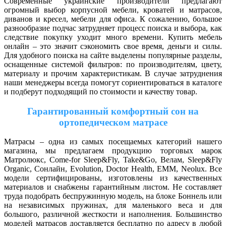
Современные украинские производители предлагают
огромный выбор корпусной мебели, кроватей и матрасов,
диванов и кресел, мебели для офиса. К сожалению, большое
разнообразие подчас затрудняет процесс поиска и выбора, как
следствие покупку уходит много времени. Купить мебель
онлайн – это значит сэкономить свое время, деньги и силы.
Для удобного поиска на сайте выделены популярные разделы,
оснащенные системой фильтров: по производителям, цвету,
материалу и прочим характеристикам. В случае затруднения
наши менеджеры всегда помогут сориентироваться в каталоге
и подберут подходящий по стоимости и качеству товар.
Гарантированный комфортный сон на
ортопедическом матрасе
Матрасы – одна из самых посещаемых категорий нашего
магазина, мы предлагаем продукцию торговых марок
Матролюкс, Come-for Sleep&Fly, Take&Go, Велам, Sleep&Fly
Organic, Сонлайн, Evolution, Doctor Health, ЕММ, Neolux. Все
модели сертифицированы, изготовлены из качественных
материалов и снабжены гарантийным листом. Не составляет
труда подобрать беспружинную модель, на блоке Боннель или
на независимых пружинах, для маленького веса и для
большого, различной жесткости и наполнения. Большинство
моделей матрасов доставляется бесплатно по адресу в любой