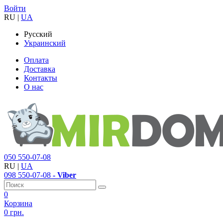
Войти
RU
|
UA
Русский
Украинский
Оплата
Доставка
Контакты
О нас
050
550-07-08
RU
|
UA
098
550-07-08
- Viber
0
Корзина
0 грн.