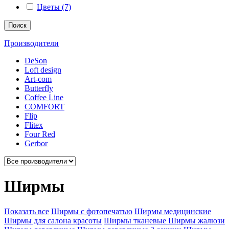
Цветы (7)
Поиск
Производители
DeSon
Loft design
Art-com
Butterfly
Coffee Line
COMFORT
Flip
Flitex
Four Red
Gerbor
Ширмы
Показать все
Ширмы с фотопечатью
Ширмы медицинские
Ширмы для салона красоты
Ширмы тканевые
Ширмы жалюзи