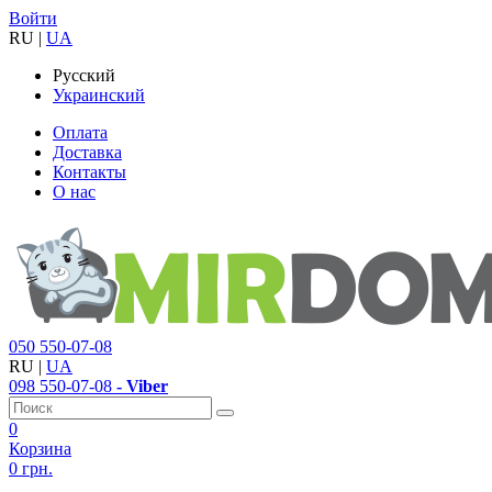
Войти
RU
|
UA
Русский
Украинский
Оплата
Доставка
Контакты
О нас
050
550-07-08
RU
|
UA
098
550-07-08
- Viber
0
Корзина
0 грн.