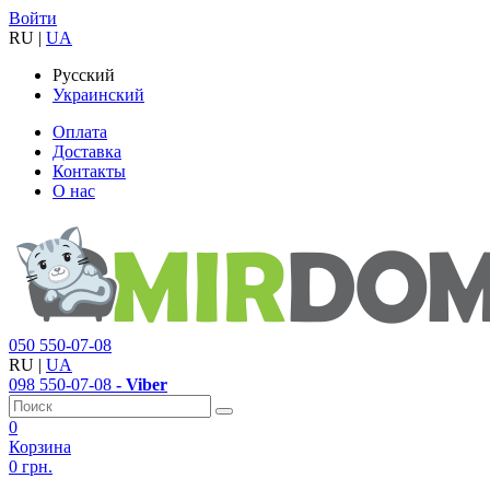
Войти
RU
|
UA
Русский
Украинский
Оплата
Доставка
Контакты
О нас
050
550-07-08
RU
|
UA
098
550-07-08
- Viber
0
Корзина
0 грн.