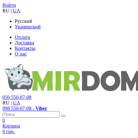
Войти
RU
|
UA
Русский
Украинский
Оплата
Доставка
Контакты
О нас
050
550-07-08
RU
|
UA
098
550-07-08
- Viber
0
Корзина
0 грн.