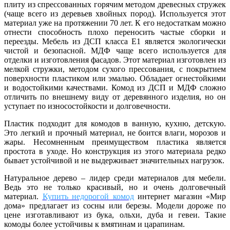
плиту из спрессованных горячим методом древесных стружек
(чаще всего из деревьев хвойных пород). Используется этот
материал уже на протяжении 70 лет. К его недостаткам можно
отнести способность плохо переносить частые сборки и
переезды. Мебель из ДСП класса Е1 является экологически
чистой и безопасной. МДФ чаще всего используется для
отделки и изготовления фасадов. Этот материал изготовлен из
мелкой стружки, методом сухого прессования, с покрытием
поверхности пластиком или эмалью. Обладает огнестойкими
и водостойкими качествами. Комод из ДСП и МДФ сложно
отличить по внешнему виду от деревянного изделия, но он
уступает по износостойкости и долговечности.
Пластик подходит для комодов в ванную, кухню, детскую.
Это легкий и прочный материал, не боится влаги, морозов и
жары. Несомненным преимуществом пластика является
простота в уходе. Но конструкция из этого материала редко
бывает устойчивой и не выдерживает значительных нагрузок.
Натуральное дерево – лидер среди материалов для мебели.
Ведь это не только красивый, но и очень долговечный
материал.
Купить недорогой комод
интернет магазин «Мир
дома» предлагает из сосны или березы. Модели дороже по
цене изготавливают из бука, ольхи, дуба и гевеи. Такие
комоды более устойчивы к вмятинам и царапинам.