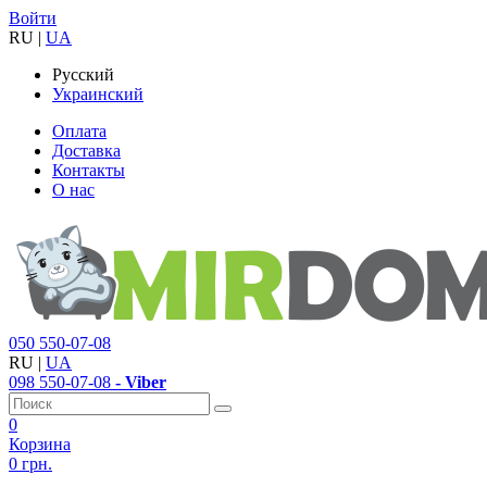
Войти
RU
|
UA
Русский
Украинский
Оплата
Доставка
Контакты
О нас
050
550-07-08
RU
|
UA
098
550-07-08
- Viber
0
Корзина
0 грн.