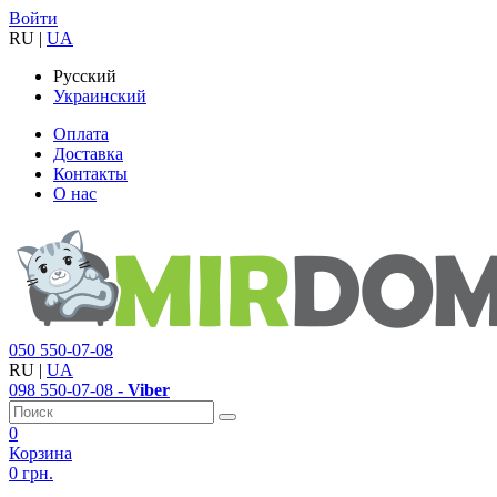
Войти
RU
|
UA
Русский
Украинский
Оплата
Доставка
Контакты
О нас
050
550-07-08
RU
|
UA
098
550-07-08
- Viber
0
Корзина
0 грн.