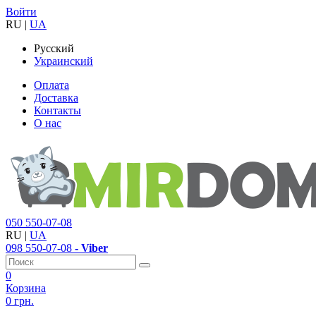
Войти
RU
|
UA
Русский
Украинский
Оплата
Доставка
Контакты
О нас
050
550-07-08
RU
|
UA
098
550-07-08
- Viber
0
Корзина
0 грн.