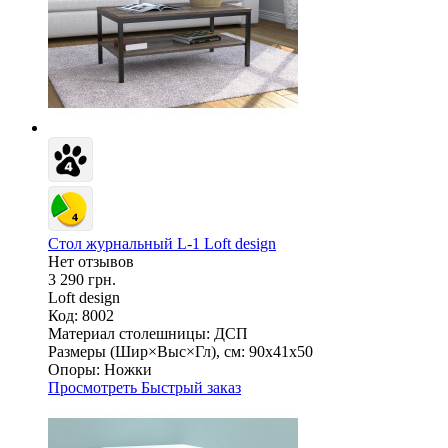
Стол журнальный L-1 Loft design
Нет отзывов
3 290 грн.
Loft design
Код: 8002
Материал столешницы:
ДСП
Размеры (Шир×Выс×Гл), см:
90х41х50
Опоры:
Ножки
Просмотреть
Быстрый заказ