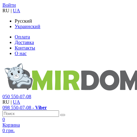
Войти
RU
|
UA
Русский
Украинский
Оплата
Доставка
Контакты
О нас
050
550-07-08
RU
|
UA
098
550-07-08
- Viber
0
Корзина
0 грн.