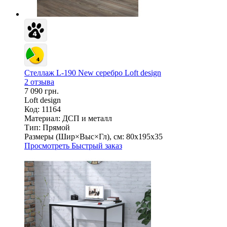
Стеллаж L-190 New серебро Loft design
2 отзыва
7 090 грн.
Loft design
Код: 11164
Материал:
ДСП и металл
Тип:
Прямой
Размеры (Шир×Выс×Гл), см:
80х195х35
Просмотреть
Быстрый заказ