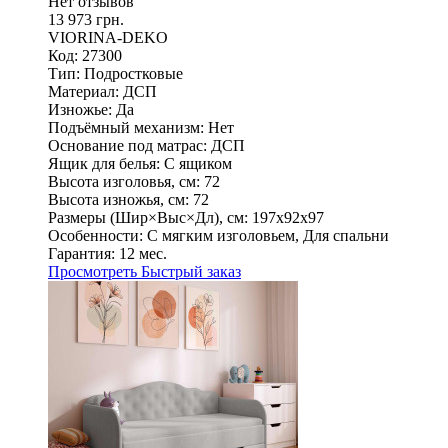
Нет отзывов
13 973 грн.
VIORINA-DEKO
Код: 27300
Тип:
Подростковые
Материал:
ДСП
Изножье:
Да
Подъёмный механизм:
Нет
Основание под матрас:
ДСП
Ящик для белья:
С ящиком
Высота изголовья, см:
72
Высота изножья, см:
72
Размеры (Шир×Выс×Дл), см:
197х92х97
Особенности:
С мягким изголовьем, Для спальни
Гарантия:
12 мес.
Просмотреть
Быстрый заказ