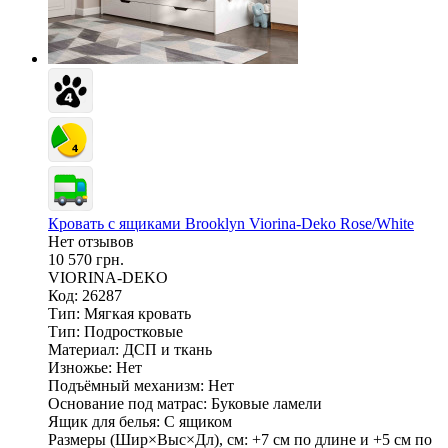
Кровать с ящиками Brooklyn Viorina-Deko Rose/White
Нет отзывов
10 570 грн.
VIORINA-DEKO
Код: 26287
Тип:
Мягкая кровать
Тип:
Подростковые
Материал:
ДСП и ткань
Изножье:
Нет
Подъёмный механизм:
Нет
Основание под матрас:
Буковые ламели
Ящик для белья:
С ящиком
Размеры (Шир×Выс×Дл), см:
+7 см по длине и +5 см по