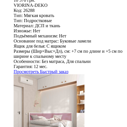
10 570 грн.
VIORINA-DEKO
Код: 26288
Тип:
Мягкая кровать
Тип:
Подростковые
Материал:
ДСП и ткань
Изножье:
Нет
Подъёмный механизм:
Нет
Основание под матрас:
Буковые ламели
Ящик для белья:
С ящиком
Размеры (Шир×Выс×Дл), см:
+7 см по длине и +5 см по
ширине к спальному месту
Особенности:
Без матраса, Для спальни
Гарантия:
12 мес.
Просмотреть
Быстрый заказ