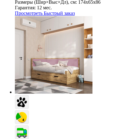
Размеры (Шир×Выс×Дл), см:
174х65х86
Гарантия:
12 мес.
Просмотреть
Быстрый заказ