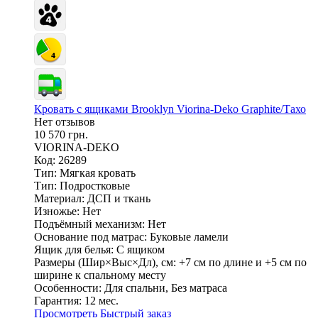
Кровать с ящиками Brooklyn Viorina-Deko Graphite/Тахо
Нет отзывов
10 570 грн.
VIORINA-DEKO
Код: 26289
Тип:
Мягкая кровать
Тип:
Подростковые
Материал:
ДСП и ткань
Изножье:
Нет
Подъёмный механизм:
Нет
Основание под матрас:
Буковые ламели
Ящик для белья:
С ящиком
Размеры (Шир×Выс×Дл), см:
+7 см по длине и +5 см по
ширине к спальному месту
Особенности:
Для спальни, Без матраса
Гарантия:
12 мес.
Просмотреть
Быстрый заказ