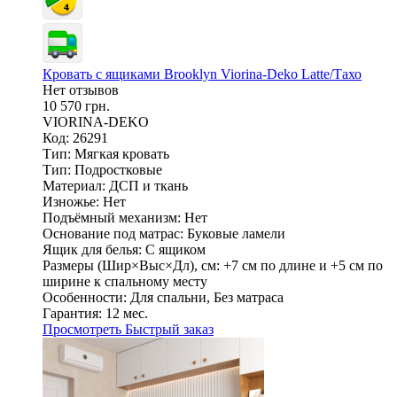
Кровать с ящиками Brooklyn Viorina-Deko Latte/Тахо
Нет отзывов
10 570 грн.
VIORINA-DEKO
Код: 26291
Тип:
Мягкая кровать
Тип:
Подростковые
Материал:
ДСП и ткань
Изножье:
Нет
Подъёмный механизм:
Нет
Основание под матрас:
Буковые ламели
Ящик для белья:
С ящиком
Размеры (Шир×Выс×Дл), см:
+7 см по длине и +5 см по
ширине к спальному месту
Особенности:
Для спальни, Без матраса
Гарантия:
12 мес.
Просмотреть
Быстрый заказ