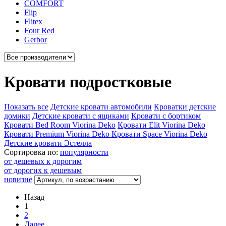
COMFORT
Flip
Flitex
Four Red
Gerbor
Кровати подростковые
Показать все
Детские кровати автомобили
Кроватки детские
домики
Детские кровати с ящиками
Кровати с бортиком
Кровати Bed Room Viorina Deko
Кровати Elit Viorina Deko
Кровати Premium Viorina Deko
Кровати Space Viorina Deko
Детские кровати Эстелла
Сортировка по:
популярности
от дешевых к дорогим
от дорогих к дешевым
новизне
Назад
1
2
Далее