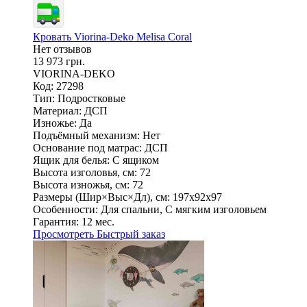
Кровать Viorina-Deko Melisa Coral
Нет отзывов
13 973 грн.
VIORINA-DEKO
Код: 27298
Тип:
Подростковые
Материал:
ДСП
Изножье:
Да
Подъёмный механизм:
Нет
Основание под матрас:
ДСП
Ящик для белья:
С ящиком
Высота изголовья, см:
72
Высота изножья, см:
72
Размеры (Шир×Выс×Дл), см:
197х92х97
Особенности:
Для спальни, С мягким изголовьем
Гарантия:
12 мес.
Просмотреть
Быстрый заказ