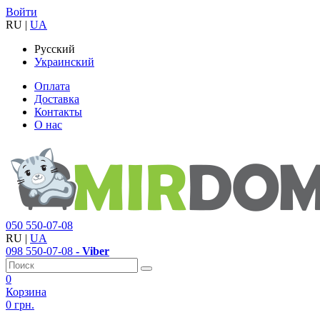
Войти
RU
|
UA
Русский
Украинский
Оплата
Доставка
Контакты
О нас
050
550-07-08
RU
|
UA
098
550-07-08
- Viber
0
Корзина
0 грн.