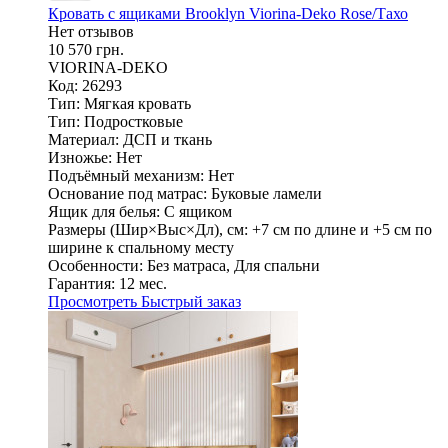
Кровать с ящиками Brooklyn Viorina-Deko Rose/Тахо
Нет отзывов
10 570 грн.
VIORINA-DEKO
Код: 26293
Тип:
Мягкая кровать
Тип:
Подростковые
Материал:
ДСП и ткань
Изножье:
Нет
Подъёмный механизм:
Нет
Основание под матрас:
Буковые ламели
Ящик для белья:
С ящиком
Размеры (Шир×Выс×Дл), см:
+7 см по длине и +5 см по
ширине к спальному месту
Особенности:
Без матраса, Для спальни
Гарантия:
12 мес.
Просмотреть
Быстрый заказ