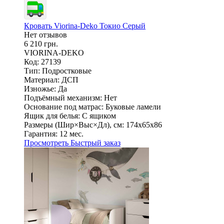
Кровать Viorina-Deko Токио Серый
Нет отзывов
6 210 грн.
VIORINA-DEKO
Код: 27139
Тип:
Подростковые
Материал:
ДСП
Изножье:
Да
Подъёмный механизм:
Нет
Основание под матрас:
Буковые ламели
Ящик для белья:
С ящиком
Размеры (Шир×Выс×Дл), см:
174х65х86
Гарантия:
12 мес.
Просмотреть
Быстрый заказ