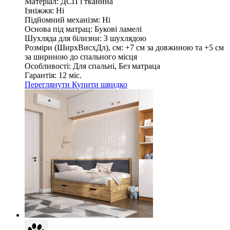
Матеріал:
ДСП і тканина
Ізніжжя:
Ні
Підйомний механізм:
Ні
Основа під матрац:
Букові ламелі
Шухляда для білизни:
З шухлядою
Розміри (ШирxВисxДл), см:
+7 см за довжиною та +5 см
за шириною до спального місця
Особливості:
Для спальні, Без матраца
Гарантія:
12 міс.
Переглянути
Купити швидко