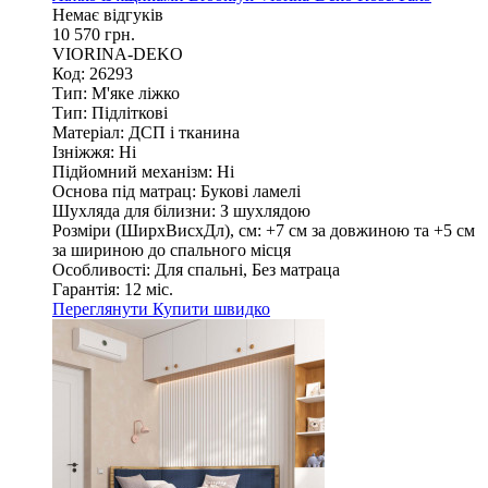
Немає відгуків
10 570 грн.
VIORINA-DEKO
Код: 26293
Тип:
М'яке ліжко
Тип:
Підліткові
Матеріал:
ДСП і тканина
Ізніжжя:
Ні
Підйомний механізм:
Ні
Основа під матрац:
Букові ламелі
Шухляда для білизни:
З шухлядою
Розміри (ШирxВисxДл), см:
+7 см за довжиною та +5 см
за шириною до спального місця
Особливості:
Для спальні, Без матраца
Гарантія:
12 міс.
Переглянути
Купити швидко