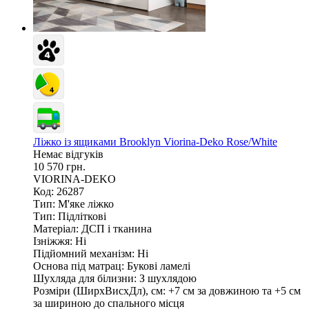
Ліжко із ящиками Brooklyn Viorina-Deko Rose/White
Немає відгуків
10 570 грн.
VIORINA-DEKO
Код: 26287
Тип:
М'яке ліжко
Тип:
Підліткові
Матеріал:
ДСП і тканина
Ізніжжя:
Ні
Підйомний механізм:
Ні
Основа під матрац:
Букові ламелі
Шухляда для білизни:
З шухлядою
Розміри (ШирxВисxДл), см:
+7 см за довжиною та +5 см
за шириною до спального місця