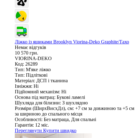
Ліжко із ящиками Brooklyn Viorina-Deko Graphite/Тахо
Немає відгуків
10 570 грн.
VIORINA-DEKO
Код: 26289
Тип:
М'яке ліжко
Тип:
Підліткові
Матеріал:
ДСП і тканина
Ізніжжя:
Ні
Підйомний механізм:
Ні
Основа під матрац:
Букові ламелі
Шухляда для білизни:
З шухлядою
Розміри (ШирxВисxДл), см:
+7 см за довжиною та +5 см
за шириною до спального місця
Особливості:
Без матраца, Для спальні
Гарантія:
12 міс.
Переглянути
Купити швидко