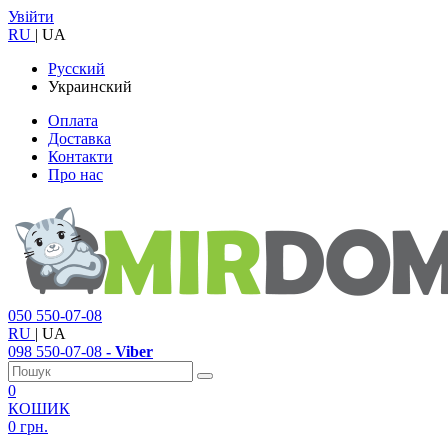
Увійти
RU
|
UA
Русский
Украинский
Оплата
Доставка
Контакти
Про нас
050
550-07-08
RU
|
UA
098
550-07-08
- Viber
0
КОШИК
0 грн.