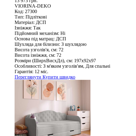
13 973 грн.
VIORINA-DEKO
Код: 27300
Тип:
Підліткові
Матеріал:
ДСП
Ізніжжя:
Так
Підйомний механізм:
Ні
Основа під матрац:
ДСП
Шухляда для білизни:
З шухлядою
Висота узголів'я, см:
72
Висота ізніжжя, см:
72
Розміри (ШирxВисxДл), см:
197х92х97
Особливості:
З м'яким узголів'ям, Для спальні
Гарантія:
12 міс.
Переглянути
Купити швидко