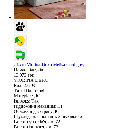
Ліжко Viorina-Deko Melisa Cool grey
Немає відгуків
13 973 грн.
VIORINA-DEKO
Код: 27299
Тип:
Підліткові
Матеріал:
ДСП
Ізніжжя:
Так
Підйомний механізм:
Ні
Основа під матрац:
ДСП
Шухляда для білизни:
З шухлядою
Висота узголів'я, см:
72
Висота ізніжжя, см:
72