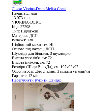
Ліжко Viorina-Deko Melisa Coral
Немає відгуків
13 973 грн.
VIORINA-DEKO
Код: 27298
Тип:
Підліткові
Матеріал:
ДСП
Ізніжжя:
Так
Підйомний механізм:
Ні
Основа під матрац:
ДСП
Шухляда для білизни:
З шухлядою
Висота узголів'я, см:
72
Висота ізніжжя, см:
72
Розміри (ШирxВисxДл), см:
197х92х97
Особливості:
Для спальні, З м'яким узголів'ям
Гарантія:
12 міс.
Переглянути
Купити швидко