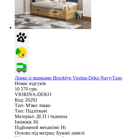
Ліжко із ящиками Brooklyn Viorina-Deko Navy/Тахо
Немає відгуків
10 570 грн.
VIORINA-DEKO
Код: 26292
Тип:
М'яке ліжко
Тип:
Підліткові
Матеріал:
ДСП і тканина
Ізніжжя:
Ні
Підйомний механізм:
Ні
Основа під матрац:
Букові ламелі