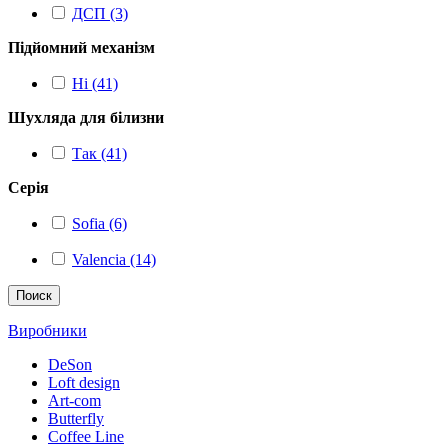
ДСП (3)
Підйомний механізм
Ні (41)
Шухляда для білизни
Так (41)
Серія
Sofia (6)
Valencia (14)
Поиск
Виробники
DeSon
Loft design
Art-com
Butterfly
Coffee Line