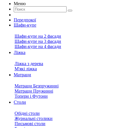
Меню
Передпокої
Шафи-купе
Шафи-купе на 2 фасади
Шафи-купе на 3 фасади
Шафи-купе на 4 фасади
Ліжка
Ліжка з дерева
М'які ліжка
Матраци
Матраци Безпружинні
Матраци Пружинні
Топери і Футони
Столи
Обідні столи
Журнальні столики
Письмові столи