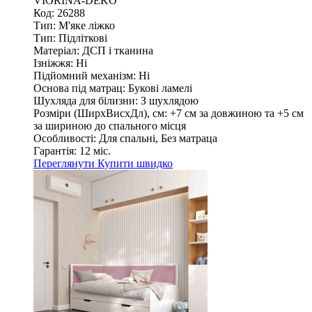
VIORINA-DEKO
Код: 26288
Тип:
М'яке ліжко
Тип:
Підліткові
Матеріал:
ДСП і тканина
Ізніжжя:
Ні
Підйомний механізм:
Ні
Основа під матрац:
Букові ламелі
Шухляда для білизни:
З шухлядою
Розміри (ШирxВисxДл), см:
+7 см за довжиною та +5 см
за шириною до спального місця
Особливості:
Для спальні, Без матраца
Гарантія:
12 міс.
Переглянути
Купити швидко