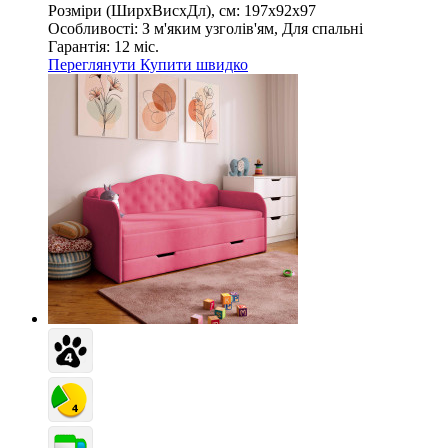
Розміри (ШирxВисxДл), см:
197х92х97
Особливості:
З м'яким узголів'ям, Для спальні
Гарантія:
12 міс.
Переглянути
Купити швидко