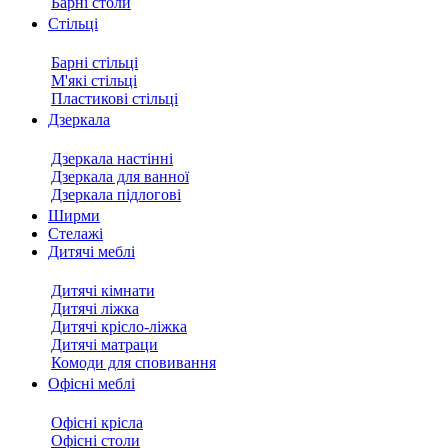
Барні столи
Стільці
Барні стільці
М'які стільці
Пластикові стільці
Дзеркала
Дзеркала настінні
Дзеркала для ванної
Дзеркала підлогові
Ширми
Стелажі
Дитячі меблі
Дитячі кімнати
Дитячі ліжка
Дитячі крісло-ліжка
Дитячі матраци
Комоди для сповивання
Офісні меблі
Офісні крісла
Офісні столи