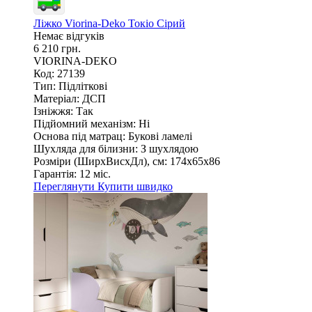
Ліжко Viorina-Deko Токіо Сірий
Немає відгуків
6 210 грн.
VIORINA-DEKO
Код: 27139
Тип:
Підліткові
Матеріал:
ДСП
Ізніжжя:
Так
Підйомний механізм:
Ні
Основа під матрац:
Букові ламелі
Шухляда для білизни:
З шухлядою
Розміри (ШирxВисxДл), см:
174х65х86
Гарантія:
12 міс.
Переглянути
Купити швидко