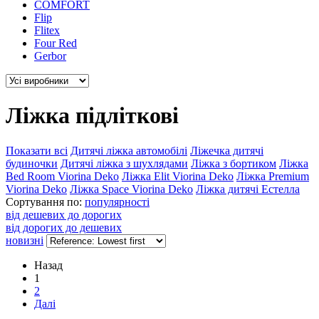
COMFORT
Flip
Flitex
Four Red
Gerbor
Ліжка підліткові
Показати всі
Дитячі ліжка автомобілі
Ліжечка дитячі
будиночки
Дитячі ліжка з шухлядами
Ліжка з бортиком
Ліжка
Bed Room Viorina Deko
Ліжка Elit Viorina Deko
Ліжка Premium
Viorina Deko
Ліжка Space Viorina Deko
Ліжка дитячі Естелла
Сортування по:
популярності
від дешевих до дорогих
від дорогих до дешевих
новизні
Назад
1
2
Далі