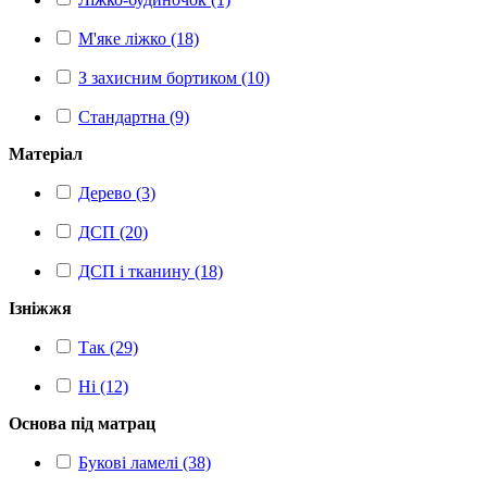
М'яке ліжко (18)
З захисним бортиком (10)
Стандартна (9)
Матеріал
Дерево (3)
ДСП (20)
ДСП і тканину (18)
Ізніжжя
Так (29)
Ні (12)
Основа під матрац
Букові ламелі (38)