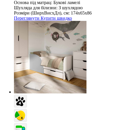
Основа під матрац:
Букові ламелі
Шухляда для білизни:
З шухлядою
Розміри (ШирxВисxДл), см:
174х65х86
Переглянути
Купити швидко