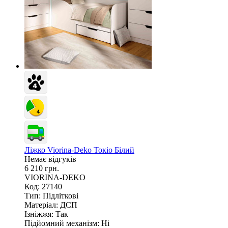
Ліжко Viorina-Deko Токіо Білий
Немає відгуків
6 210 грн.
VIORINA-DEKO
Код: 27140
Тип:
Підліткові
Матеріал:
ДСП
Ізніжжя:
Так
Підйомний механізм:
Ні