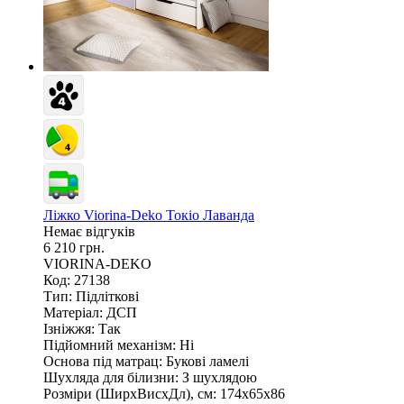
Ліжко Viorina-Deko Токіо Лаванда
Немає відгуків
6 210 грн.
VIORINA-DEKO
Код: 27138
Тип:
Підліткові
Матеріал:
ДСП
Ізніжжя:
Так
Підйомний механізм:
Ні
Основа під матрац:
Букові ламелі
Шухляда для білизни:
З шухлядою
Розміри (ШирxВисxДл), см:
174х65х86