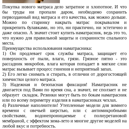
Покупка нового матраса дело затратное и хлопотное. И что
бы труды ни пропали даром, необходимо сохранить
первозданный вид матраса и его качества, как можно дольше.
Можно п
о старинку
накрыть матрас покрывалом и
прикрепить булавками, но это, ни практично, ни эстетично и
даже опасно. А значит стоит
купить наматрасник
, ведь это то,
что нужно для правильной защиты и сохранности спального
места.
Преимущества использования наматрасника:
1) Он продлевает срок службы матраса, защищает его
поверхность от пыли, влаги, грязи. Грязное пятно - это
рассадник
микробов, влага которая попадает в мягкие слои
матрас вызывает процесс гниения и неприятный запах.
2) Его легко снимать и стирать, в отличии от дорогостоящей
химчистки целого матраса.
3) Надежная и безопасная фиксация! Наматрасник не
двигается под Вами по время сна, а значит, не сползает и не
образует складок. Резинки могут быть по бокам наматрасник
или по всему периметру изделия в наматрасниках чехлах.
4) Различные наполнители! Утепленные модели для зимнего
времени с овечьей шерстью, или с антимикробными
свойствами, водонепроницаемые с полиуретановой
мембраной, с эффектом зима-лето и многие другие моделей на
любой вкус и потребность.