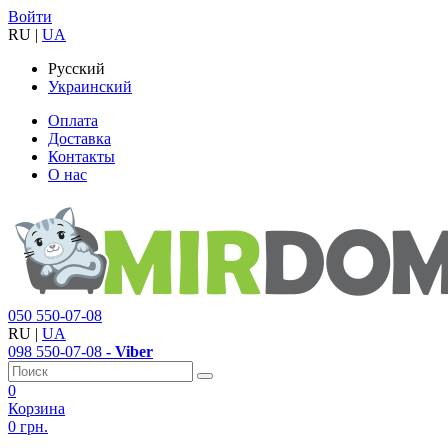
Войти
RU
|
UA
Русский
Украинский
Оплата
Доставка
Контакты
О нас
050
550-07-08
RU
|
UA
098
550-07-08
- Viber
0
Корзина
0 грн.