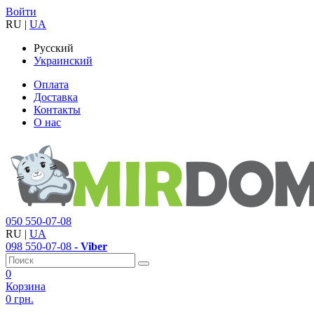
Войти
RU
|
UA
Русский
Украинский
Оплата
Доставка
Контакты
О нас
050
550-07-08
RU
|
UA
098
550-07-08
- Viber
0
Корзина
0 грн.