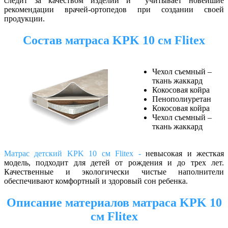
следит за качеством изделий и учитывает новейшие
рекомендации врачей-ортопедов при создании своей
продукции.
Состав матраса
KPK 10 см
Flitex
Чехол съемный –
ткань жаккард
Кокосовая койра
Пенополиуретан
Кокосовая койра
Чехол съемный –
ткань жаккард
Матрас детский
KPK 10 см
Flitex -
невысокая и жесткая
модель, подходит для детей от рождения и до трех лет.
Качественные и экологически чистые наполнители
обеспечивают комфортный и здоровый сон ребенка.
Описание материалов матраса
KPK 10
см
Flitex