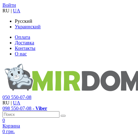
Войти
RU
|
UA
Русский
Украинский
Оплата
Доставка
Контакты
О нас
050
550-07-08
RU
|
UA
098
550-07-08
- Viber
0
Корзина
0 грн.