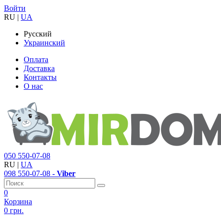
Войти
RU
|
UA
Русский
Украинский
Оплата
Доставка
Контакты
О нас
050
550-07-08
RU
|
UA
098
550-07-08
- Viber
0
Корзина
0 грн.