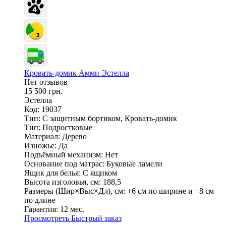
Кровать-домик Амми Эстелла
Нет отзывов
15 500 грн.
Эстелла
Код: 19037
Тип:
С защитным бортиком, Кровать-домик
Тип:
Подростковые
Материал:
Дерево
Изножье:
Да
Подъёмный механизм:
Нет
Основание под матрас:
Буковые ламели
Ящик для белья:
С ящиком
Высота изголовья, см:
188,5
Размеры (Шир×Выс×Дл), см:
+6 см по ширине и +8 см
по длине
Гарантия:
12 мес.
Просмотреть
Быстрый заказ