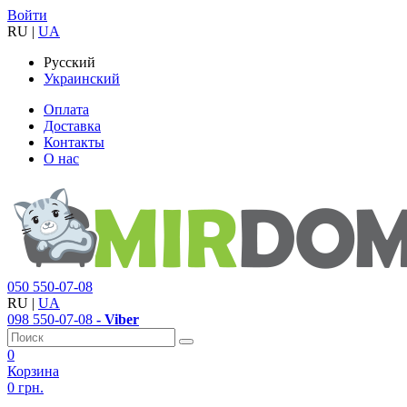
Войти
RU
|
UA
Русский
Украинский
Оплата
Доставка
Контакты
О нас
050
550-07-08
RU
|
UA
098
550-07-08
- Viber
0
Корзина
0 грн.