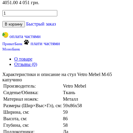
4051.00
4 051 грн.
Быстрый заказ
В корзину
оплата частями
плати частями
ПриватБанк
МоноБанк
О товаре
Отзывы (0)
Характеристики и описание на стул Vetro Mebel М-65
капучино
Производитель:
Vetro Mebel
Сиденье/Обивка:
Ткань
Материал ножек:
Металл
Размеры (Шир×Выс×Гл), см:
59х86х58
Ширина, см:
59
Высота, см:
86
Глубина, см:
58
Подлокотники:
Да