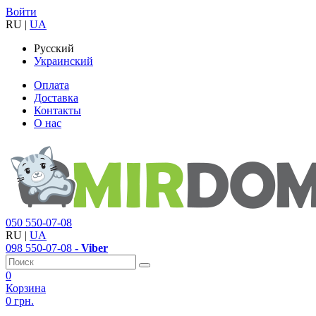
Войти
RU
|
UA
Русский
Украинский
Оплата
Доставка
Контакты
О нас
050
550-07-08
RU
|
UA
098
550-07-08
- Viber
0
Корзина
0 грн.