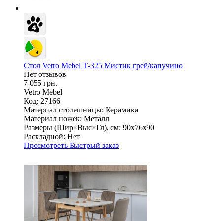
Стол Vetro Mebel Т-325 Мистик грей/капучино
Нет отзывов
7 055 грн.
Vetro Mebel
Код: 27166
Материал столешницы:
Керамика
Материал ножек:
Металл
Размеры (Шир×Выс×Гл), см:
90х76х90
Раскладной:
Нет
Просмотреть
Быстрый заказ