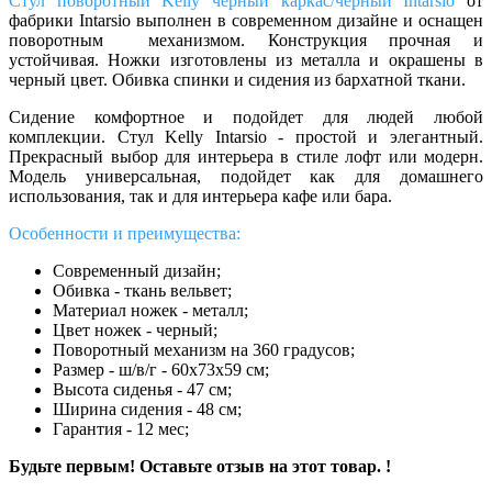
Стул поворотный Kelly черный каркас/черный Intarsio
от
фабрики Intarsio выполнен в современном дизайне и оснащен
поворотным механизмом. Конструкция прочная и
устойчивая. Ножки изготовлены из металла и окрашены в
черный цвет. Обивка спинки и сидения из бархатной ткани.
Сидение комфортное и подойдет для людей любой
комплекции.
Стул
Kelly
Intarsio
-
простой и элегантный.
П
рекрасный выбор для интерьера в стиле лофт или модерн.
Модель универсальная, подойдет как для домашнего
использования, так и для интерьера кафе или бара.
Особенности и преимущества:
Современный дизайн;
Обивка - ткань вельвет;
Материал ножек - металл;
Цвет ножек - черный;
Поворотный механизм на 360 градусов;
Размер - ш/в/г - 60х73х59 см;
Высота сиденья - 47 см;
Ширина сидения - 48 см;
Гарантия - 12 мес;
Будьте первым! Оставьте отзыв на этот товар. !