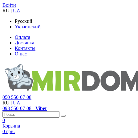
Войти
RU
|
UA
Русский
Украинский
Оплата
Доставка
Контакты
О нас
050
550-07-08
RU
|
UA
098
550-07-08
- Viber
0
Корзина
0 грн.