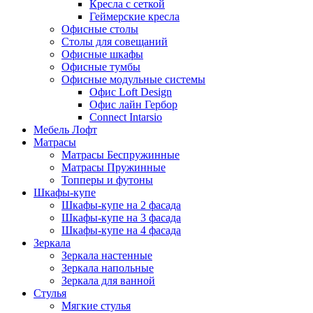
Кресла с сеткой
Геймерские кресла
Офисные столы
Столы для совещаний
Офисные шкафы
Офисные тумбы
Офисные модульные системы
Офис Loft Design
Офис лайн Гербор
Connect Intarsio
Мебель Лофт
Матрасы
Матрасы Беспружинные
Матрасы Пружинные
Топперы и футоны
Шкафы-купе
Шкафы-купе на 2 фасада
Шкафы-купе на 3 фасада
Шкафы-купе на 4 фасада
Зеркала
Зеркала настенные
Зеркала напольные
Зеркала для ванной
Стулья
Мягкие стулья