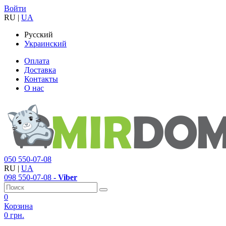
Войти
RU
|
UA
Русский
Украинский
Оплата
Доставка
Контакты
О нас
050
550-07-08
RU
|
UA
098
550-07-08
- Viber
0
Корзина
0 грн.