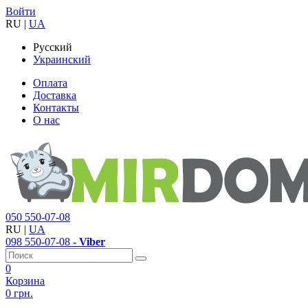
Войти
RU
|
UA
Русский
Украинский
Оплата
Доставка
Контакты
О нас
050
550-07-08
RU
|
UA
098
550-07-08
- Viber
0
Корзина
0 грн.