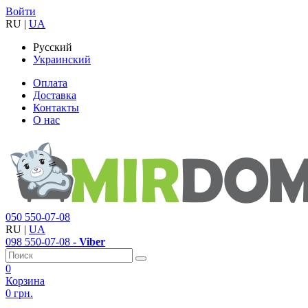
Войти
RU
|
UA
Русский
Украинский
Оплата
Доставка
Контакты
О нас
050
550-07-08
RU
|
UA
098
550-07-08
- Viber
0
Корзина
0 грн.