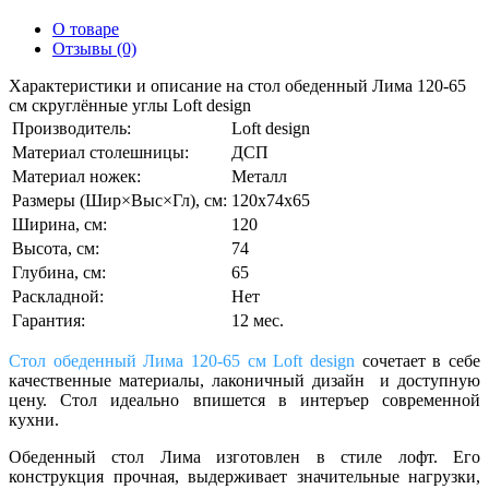
О товаре
Отзывы (0)
Характеристики и описание на стол обеденный Лима 120-65
см скруглённые углы Loft design
Производитель:
Loft design
Материал столешницы:
ДСП
Материал ножек:
Металл
Размеры (Шир×Выс×Гл), см:
120х74х65
Ширина, см:
120
Высота, см:
74
Глубина, см:
65
Раскладной:
Нет
Гарантия:
12 мес.
Стол обеденный Лима 120-65 см Loft design
сочетает в себе
качественные материалы, лаконичный дизайн и доступную
цену.
Стол
идеально впишется в интеръер современной
кухни.
Обеденный стол Лима изготовлен в стиле лофт. Его
к
онструкция прочная, выдерживает значительные нагрузки,