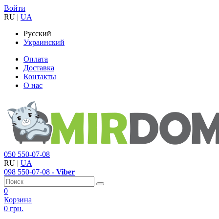
Войти
RU
|
UA
Русский
Украинский
Оплата
Доставка
Контакты
О нас
050
550-07-08
RU
|
UA
098
550-07-08
- Viber
0
Корзина
0 грн.