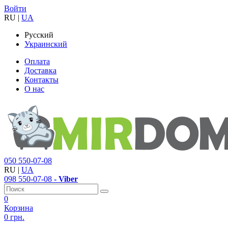
Войти
RU
|
UA
Русский
Украинский
Оплата
Доставка
Контакты
О нас
050
550-07-08
RU
|
UA
098
550-07-08
- Viber
0
Корзина
0 грн.