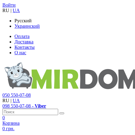
Войти
RU
|
UA
Русский
Украинский
Оплата
Доставка
Контакты
О нас
050
550-07-08
RU
|
UA
098
550-07-08
- Viber
0
Корзина
0 грн.