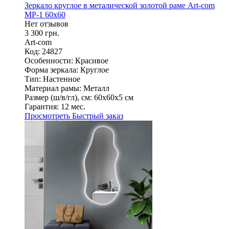
Зеркало круглое в металической золотой раме Art-com
МР-1 60х60
Нет отзывов
3 300 грн.
Art-com
Код: 24827
Особенности:
Красивое
Форма зеркала:
Круглое
Тип:
Настенное
Материал рамы:
Металл
Размер (ш/в/гл), см:
60х60х5 см
Гарантия:
12 мес.
Просмотреть
Быстрый заказ