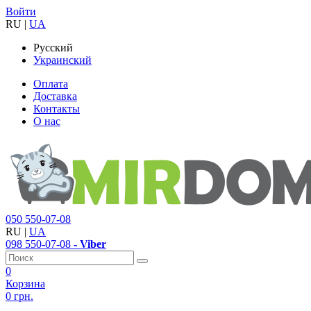
Войти
RU
|
UA
Русский
Украинский
Оплата
Доставка
Контакты
О нас
050
550-07-08
RU
|
UA
098
550-07-08
- Viber
0
Корзина
0 грн.