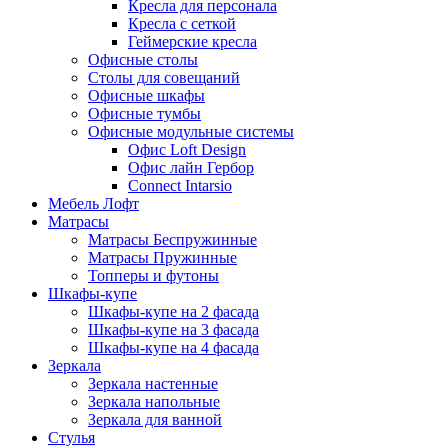
Кресла для персонала
Кресла с сеткой
Геймерские кресла
Офисные столы
Столы для совещаний
Офисные шкафы
Офисные тумбы
Офисные модульные системы
Офис Loft Design
Офис лайн Гербор
Connect Intarsio
Мебель Лофт
Матрасы
Матрасы Беспружинные
Матрасы Пружинные
Топперы и футоны
Шкафы-купе
Шкафы-купе на 2 фасада
Шкафы-купе на 3 фасада
Шкафы-купе на 4 фасада
Зеркала
Зеркала настенные
Зеркала напольные
Зеркала для ванной
Стулья