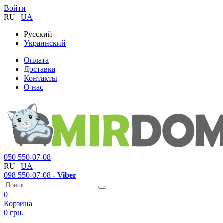
Войти
RU
|
UA
Русский
Украинский
Оплата
Доставка
Контакты
О нас
050
550-07-08
RU
|
UA
098
550-07-08
- Viber
0
Корзина
0 грн.