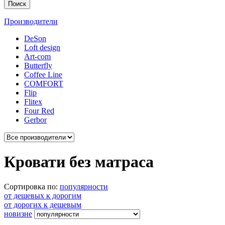
Поиск
Производители
DeSon
Loft design
Art-com
Butterfly
Coffee Line
COMFORT
Flip
Flitex
Four Red
Gerbor
Кровати без матраса
Сортировка по:
популярности
от дешевых к дорогим
от дорогих к дешевым
новизне