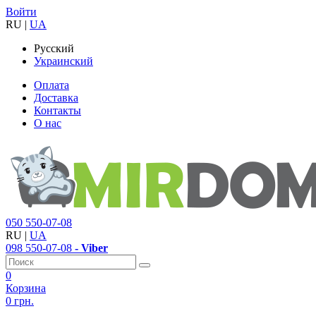
Войти
RU
|
UA
Русский
Украинский
Оплата
Доставка
Контакты
О нас
050
550-07-08
RU
|
UA
098
550-07-08
- Viber
0
Корзина
0 грн.