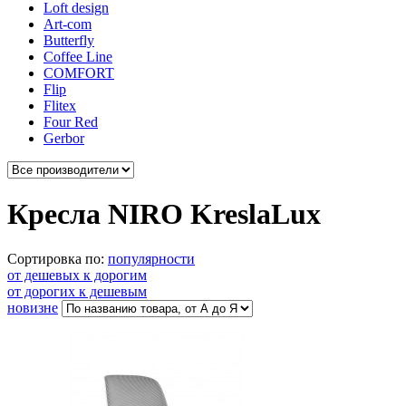
Loft design
Art-com
Butterfly
Coffee Line
COMFORT
Flip
Flitex
Four Red
Gerbor
Кресла NIRO KreslaLux
Сортировка по:
популярности
от дешевых к дорогим
от дорогих к дешевым
новизне