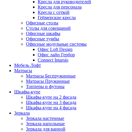
Кресла для руководителей
Кресла для персонала
Кресла с сеткой
Геймерские кресла
Офисные столы
Столы для совещаний
Офисные шкафы
Офисные тумбы
Офисные модульные системы
Офис Loft Design
Офис лайн Гербор
Connect Intarsio
Мебель Лофт
Матрасы
Матрасы Беспружинные
Матрасы Пружинные
Топперы и футоны
Шкафы-купе
Шкафы-купе на 2 фасада
Шкафы-купе на 3 фасада
Шкафы-купе на 4 фасада
Зеркала
Зеркала настенные
Зеркала напольные
Зеркала для ванной