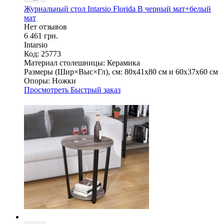
Журнальный стол Intarsio Florida B черный мат+белый
мат
Нет отзывов
6 461 грн.
Intarsio
Код: 25773
Материал столешницы:
Керамика
Размеры (Шир×Выс×Гл), см:
80х41х80 см и 60х37х60 см
Опоры:
Ножки
Просмотреть
Быстрый заказ