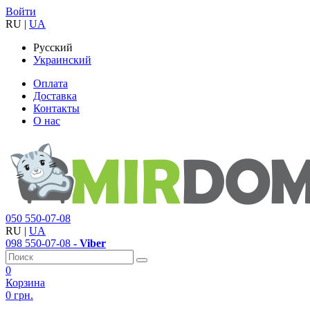
Войти
RU
|
UA
Русский
Украинский
Оплата
Доставка
Контакты
О нас
050
550-07-08
RU
|
UA
098
550-07-08
- Viber
0
Корзина
0 грн.