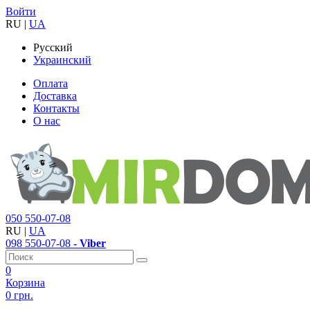
Войти
RU
|
UA
Русский
Украинский
Оплата
Доставка
Контакты
О нас
050
550-07-08
RU
|
UA
098
550-07-08
- Viber
0
Корзина
0 грн.