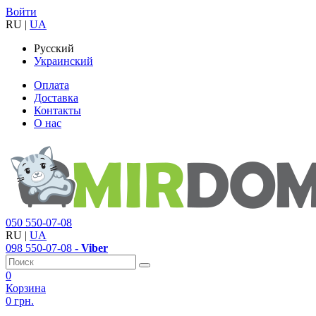
Войти
RU
|
UA
Русский
Украинский
Оплата
Доставка
Контакты
О нас
050
550-07-08
RU
|
UA
098
550-07-08
- Viber
0
Корзина
0 грн.