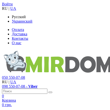
Войти
RU
|
UA
Русский
Украинский
Оплата
Доставка
Контакты
О нас
050
550-07-08
RU
|
UA
098
550-07-08
- Viber
0
Корзина
0 грн.