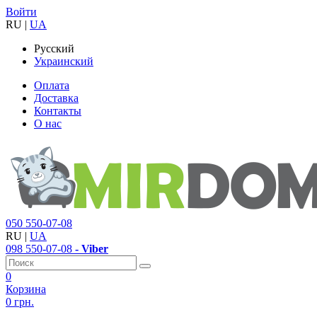
Войти
RU
|
UA
Русский
Украинский
Оплата
Доставка
Контакты
О нас
050
550-07-08
RU
|
UA
098
550-07-08
- Viber
0
Корзина
0 грн.