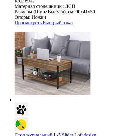
Код: 8002
Материал столешницы:
ДСП
Размеры (Шир×Выс×Гл), см:
90х41х50
Опоры:
Ножки
Просмотреть
Быстрый заказ
Стол журнальный L-5 Slider Loft design