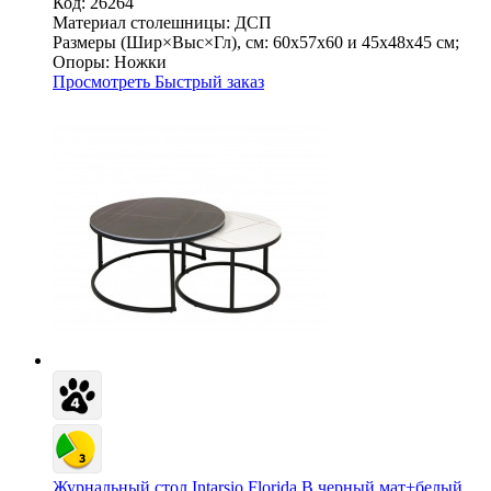
Код: 26264
Материал столешницы:
ДСП
Размеры (Шир×Выс×Гл), см:
60х57х60 и 45х48х45 см;
Опоры:
Ножки
Просмотреть
Быстрый заказ
Журнальный стол Intarsio Florida B черный мат+белый