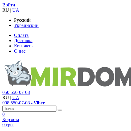
Войти
RU
|
UA
Русский
Украинский
Оплата
Доставка
Контакты
О нас
050
550-07-08
RU
|
UA
098
550-07-08
- Viber
0
Корзина
0 грн.