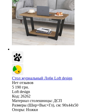
Стол журнальный Лоби Loft design
Нет отзывов
5 190 грн.
Loft design
Код: 26262
Материал столешницы:
ДСП
Размеры (Шир×Выс×Гл), см:
90х44х50
Опоры:
Ножки