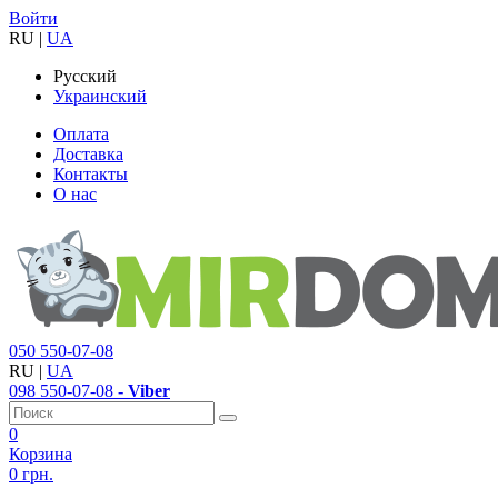
Войти
RU
|
UA
Русский
Украинский
Оплата
Доставка
Контакты
О нас
050
550-07-08
RU
|
UA
098
550-07-08
- Viber
0
Корзина
0 грн.