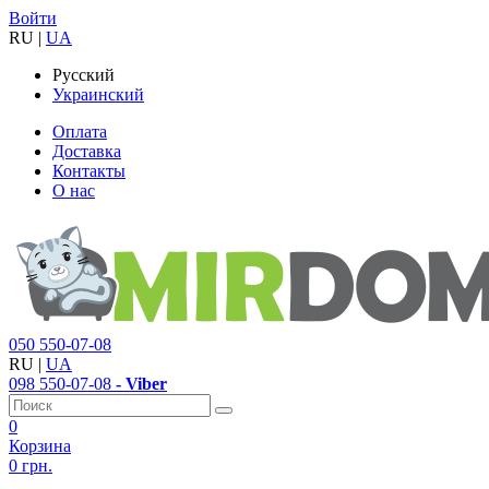
Войти
RU
|
UA
Русский
Украинский
Оплата
Доставка
Контакты
О нас
050
550-07-08
RU
|
UA
098
550-07-08
- Viber
0
Корзина
0 грн.