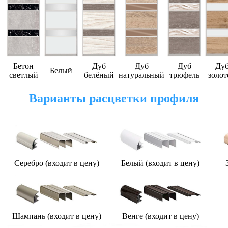
Бетон
Дуб
Дуб
Дуб
Ду
Белый
светлый
белёный
натуральный
трюфель
золот
Варианты расцветки профиля
Серебро (входит в цену)
Белый (входит в цену)
З
Шампань (входит в цену)
Венге (входит в цену)