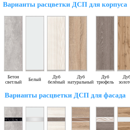
Варианты расцветки ДСП для корпуса
Бетон
Дуб
Дуб
Дуб
Ду
Белый
светлый
белёный
натуральный
трюфель
золот
Варианты расцветки ДСП для фасада