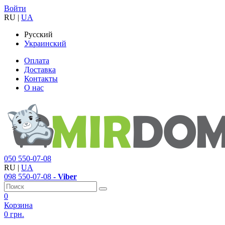
Войти
RU
|
UA
Русский
Украинский
Оплата
Доставка
Контакты
О нас
050
550-07-08
RU
|
UA
098
550-07-08
- Viber
0
Корзина
0 грн.