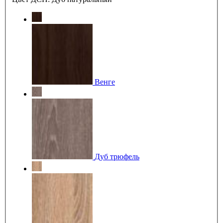
Венге
Дуб трюфель