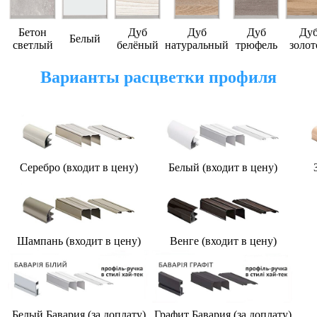
Бетон
Дуб
Дуб
Дуб
Ду
Белый
светлый
белёный
натуральный
трюфель
золот
Варианты расцветки профиля
Серебро (входит в цену)
Белый (входит в цену)
З
Шампань (входит в цену)
Венге (входит в цену)
Белый Бавария (за доплату)
Графит Бавария (за доплату)