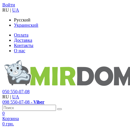
Войти
RU
|
UA
Русский
Украинский
Оплата
Доставка
Контакты
О нас
050
550-07-08
RU
|
UA
098
550-07-08
- Viber
0
Корзина
0 грн.