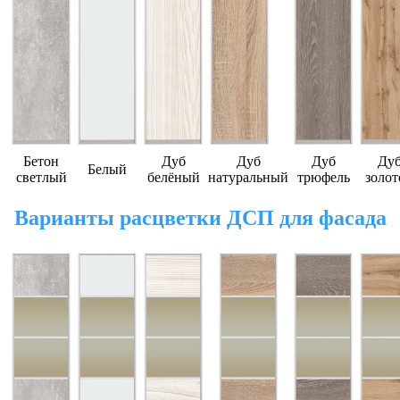
Бетон
Дуб
Дуб
Дуб
Ду
Белый
светлый
белёный
натуральный
трюфель
золот
Варианты расцветки ДСП для фасада