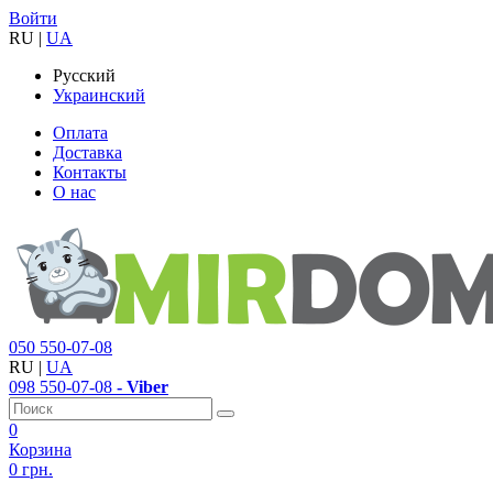
Войти
RU
|
UA
Русский
Украинский
Оплата
Доставка
Контакты
О нас
050
550-07-08
RU
|
UA
098
550-07-08
- Viber
0
Корзина
0 грн.