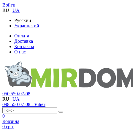
Войти
RU
|
UA
Русский
Украинский
Оплата
Доставка
Контакты
О нас
050
550-07-08
RU
|
UA
098
550-07-08
- Viber
0
Корзина
0 грн.