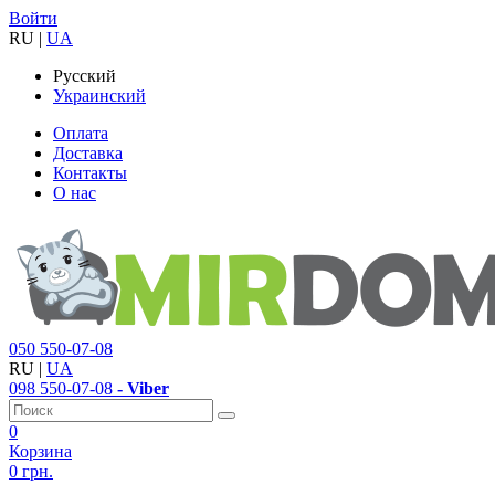
Войти
RU
|
UA
Русский
Украинский
Оплата
Доставка
Контакты
О нас
050
550-07-08
RU
|
UA
098
550-07-08
- Viber
0
Корзина
0 грн.