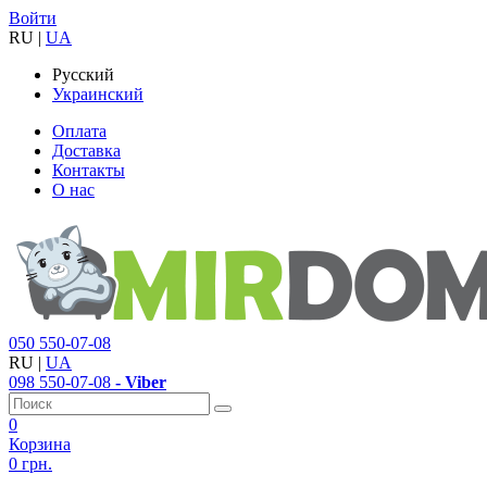
Войти
RU
|
UA
Русский
Украинский
Оплата
Доставка
Контакты
О нас
050
550-07-08
RU
|
UA
098
550-07-08
- Viber
0
Корзина
0 грн.