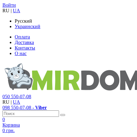
Войти
RU
|
UA
Русский
Украинский
Оплата
Доставка
Контакты
О нас
050
550-07-08
RU
|
UA
098
550-07-08
- Viber
0
Корзина
0 грн.