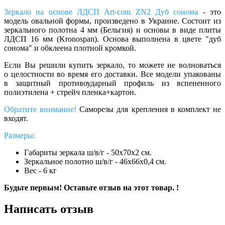
Зеркало на основе ЛДСП Art-com ZN2 Дуб сонома
- это
модель овальной формы, произведено в Украине. Состоит из
зеркального полотна 4 мм (Бельгия) и основы в виде плиты
ЛДСП 16 мм (Kronospan). Основа выполнена в цвете "дуб
сонома" и обклеена плотной кромкой.
Если Вы решили купить зеркало, то можете не волноваться
о целостности во время его доставки. Все модели упакованы
в защитный противоударный профиль из вспененного
полиэтилена + стрейч пленка+картон.
Обратите внимание!
Саморезы для крепления в комплект не
входят.
Размеры:
Габариты зеркала ш/в/г - 50х70х2 см.
Зеркальное полотно ш/в/г - 46х66х0,4 см.
Вес - 6 кг
Будьте первым! Оставьте отзыв на этот товар. !
Написать отзыв