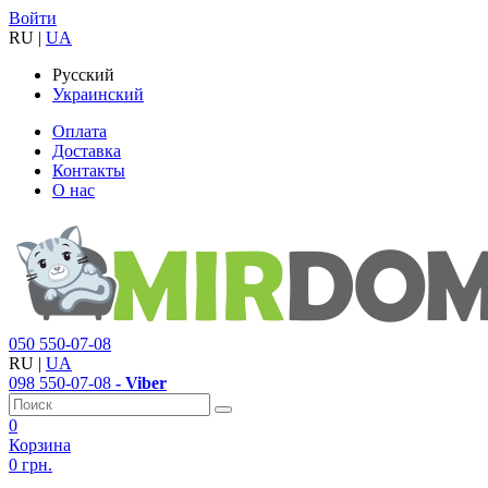
Войти
RU
|
UA
Русский
Украинский
Оплата
Доставка
Контакты
О нас
050
550-07-08
RU
|
UA
098
550-07-08
- Viber
0
Корзина
0 грн.