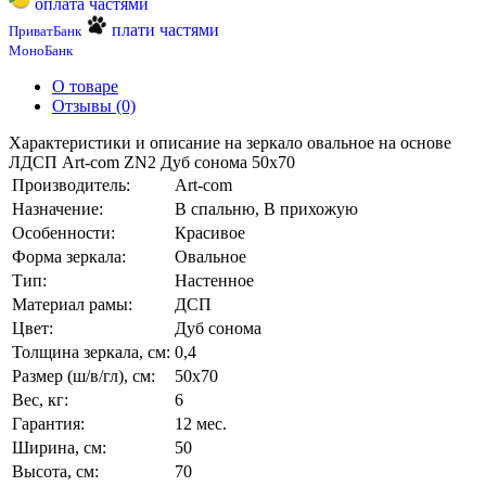
оплата частями
плати частями
ПриватБанк
МоноБанк
О товаре
Отзывы (0)
Характеристики и описание на зеркало овальное на основе
ЛДСП Art-com ZN2 Дуб сонома 50х70
Производитель:
Art-com
Назначение:
В спальню, В прихожую
Особенности:
Красивое
Форма зеркала:
Овальное
Тип:
Настенное
Материал рамы:
ДСП
Цвет:
Дуб сонома
Толщина зеркала, см:
0,4
Размер (ш/в/гл), см:
50х70
Вес, кг:
6
Гарантия:
12 мес.
Ширина, см:
50
Высота, см:
70