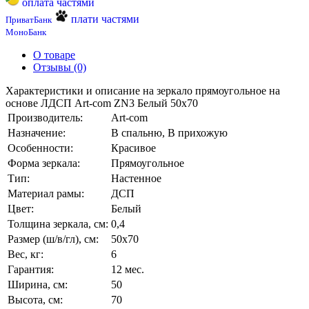
оплата частями
плати частями
ПриватБанк
МоноБанк
О товаре
Отзывы (0)
Характеристики и описание на зеркало прямоугольное на
основе ЛДСП Art-com ZN3 Белый 50х70
Производитель:
Art-com
Назначение:
В спальню, В прихожую
Особенности:
Красивое
Форма зеркала:
Прямоугольное
Тип:
Настенное
Материал рамы:
ДСП
Цвет:
Белый
Толщина зеркала, см:
0,4
Размер (ш/в/гл), см:
50х70
Вес, кг:
6
Гарантия:
12 мес.
Ширина, см:
50
Высота, см:
70