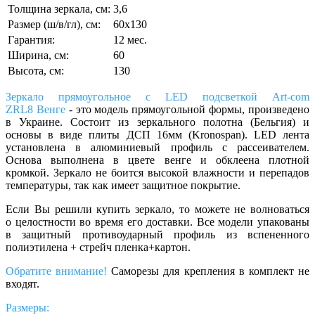
Толщина зеркала, см:
3,6
Размер (ш/в/гл), см:
60х130
Гарантия:
12 мес.
Ширина, см:
60
Высота, см:
130
Зеркало прямоугольное c LED подсветкой Art-com
ZRL8 Венге
- это модель прямоугольной формы, произведено
в Украине. Состоит из зеркального полотна (Бельгия) и
основы в виде плиты ДСП 16мм (Kronospan). LED лента
установлена в алюминиевый профиль с рассеивателем.
Основа выполнена в цвете венге и обклеена плотной
кромкой. Зеркало не боится высокой влажности и перепадов
температуры, так как имеет защитное покрытие.
Если Вы решили купить зеркало, то можете не волноваться
о целостности во время его доставки. Все модели упакованы
в защитный противоударный профиль из вспененного
полиэтилена + стрейч пленка+картон.
Обратите внимание!
Саморезы для крепления в комплект не
входят.
Размеры: