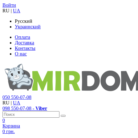
Войти
RU
|
UA
Русский
Украинский
Оплата
Доставка
Контакты
О нас
050
550-07-08
RU
|
UA
098
550-07-08
- Viber
0
Корзина
0 грн.