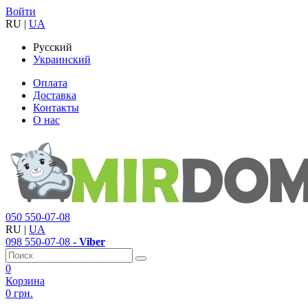
Войти
RU
|
UA
Русский
Украинский
Оплата
Доставка
Контакты
О нас
050
550-07-08
RU
|
UA
098
550-07-08
- Viber
0
Корзина
0 грн.