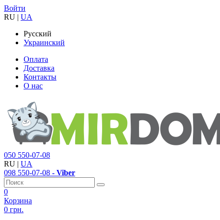
Войти
RU
|
UA
Русский
Украинский
Оплата
Доставка
Контакты
О нас
050
550-07-08
RU
|
UA
098
550-07-08
- Viber
0
Корзина
0 грн.